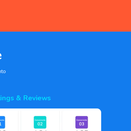
e
nto
ings & Reviews