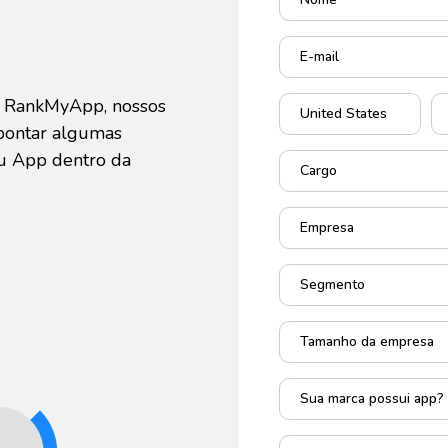
o RankMyApp, nossos
 apontar algumas
eu App dentro da