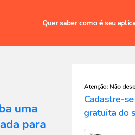
Quer saber como é seu aplic
Atenção: Não dese
Cadastre-se
eba uma
gratuita do 
zada para