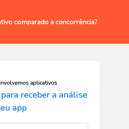
ativo comparado à concorrência?
nvolvemos aplicativos
 para receber a
análise
seu app